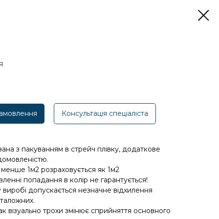
я
амовлення
Консультація спеціаліста
азана з пакуванням в стрейч плівку, додаткове
домовленістю.
 менше 1м2 розраховується як 1м2
вленні попадання в колір не гарантується!
у виробі допускається незначне відхилення
каталожних.
лак візуально трохи змінює сприйняття основного