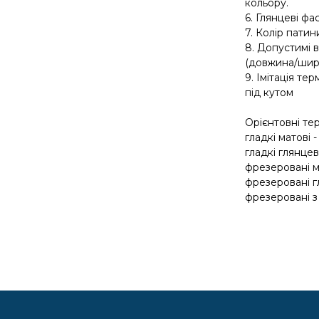
кольору.
6. Глянцеві ф
7. Колір патин
8. Допустимі 
(довжина/шири
9. Імітація те
під кутом
Орієнтовні те
гладкі матові 
гладкі глянцев
фрезеровані м
фрезеровані г
фрезеровані з