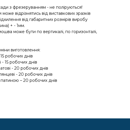
асади з фрезеруванням - не поліруються!
и може відрізнятись від виставкових зразків
відхилення від габаритних розмірів виробу
на) + - 1мм.
рмошва може бути по вертикалі, по горизонталі,
рміни виготовлення:
- 15 робочих днів
і - 15 робочих днів
атові - 20 робочих днів
лянцеві - 20 робочих днів
 патиною – 20 робочих днів