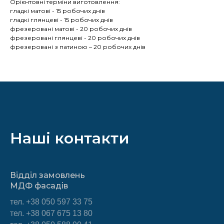
Орієнтовні терміни виготовлення:
гладкі матові - 15 робочих днів
гладкі глянцеві - 15 робочих днів
фрезеровані матові - 20 робочих днів
фрезеровані глянцеві - 20 робочих днів
фрезеровані з патиною – 20 робочих днів
Наші контакти
Відділ замовлень
МДФ фасадів
тел.
+38 050 597 33 75
тел. +38 067 675 13 80