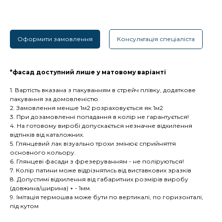
Оформити замовлення
Консультація спеціаліста
*фасад доступний лише у матовому варіанті
1. Вартість вказана з пакуванням в стрейч плівку, додаткове
пакування за домовленістю.
2. Замовлення менше 1м2 розраховується як 1м2
3. При дозамовленні попадання в колір не гарантується!
4. На готовому виробі допускається незначне відхилення
відтінків від каталожних.
5. Глянцевий лак візуально трохи змінює сприйняття
основного кольору.
6. Глянцеві фасади з фрезеруванням - не поліруються!
7. Колір патини може відрізнятись від виставкових зразків
8. Допустимі відхилення від габаритних розмірів виробу
(довжина/ширина) + - 1мм.
9. Імітація термошва може бути по вертикалі, по горизонталі,
під кутом