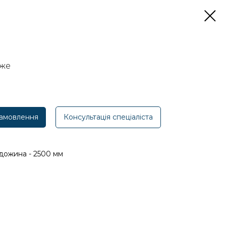
нже
амовлення
Консультація спеціаліста
дожина - 2500 мм