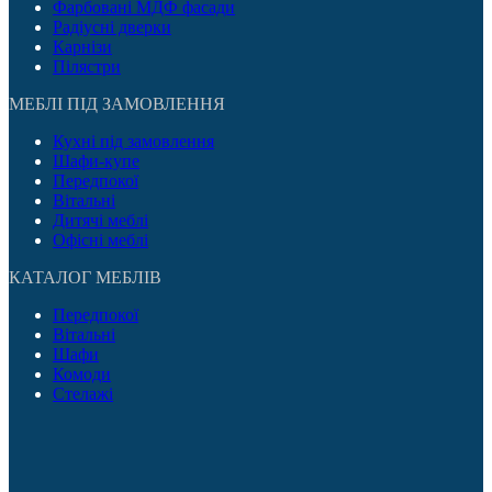
Фарбовані МДФ фасади
Радіусні дверки
Карнізи
Пілястри
МЕБЛІ ПІД ЗАМОВЛЕННЯ
Кухні під замовлення
Шафи-купе
Передпокої
Вітальні
Дитячі меблі
Офісні меблі
КАТАЛОГ МЕБЛІВ
Передпокої
Вітальні
Шафи
Комоди
Стелажі